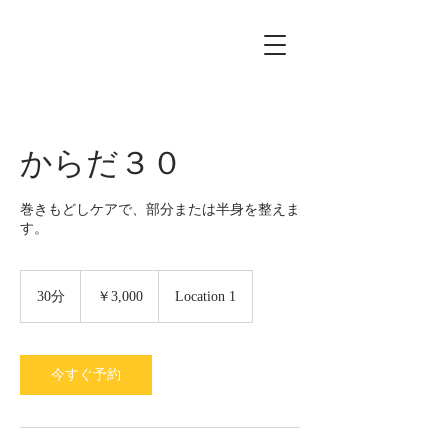
からだ３０
巻きもどしケアで、部分または半身を整えま
3,000
円
30分
3
￥3,000
Location 1
0
分
今すぐ予約