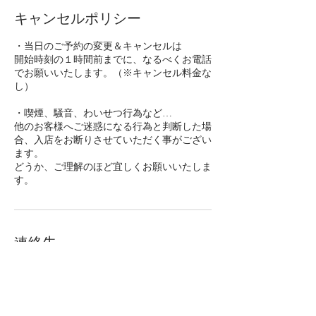
キャンセルポリシー
・当日のご予約の変更＆キャンセルは
開始時刻の１時間前までに、なるべくお電話
でお願いいたします。（※キャンセル料金な
し）
・喫煙、騒音、わいせつ行為など…
他のお客様へご迷惑になる行為と判断した場
合、入店をお断りさせていただく事がござい
ます。
どうか、ご理解のほど宜しくお願いいたしま
す。
連絡先
日本、〒680-0855 鳥取県鳥取市面影１丁目
２５−１１