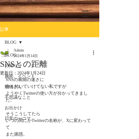
記事
BLOG
Admin
BLOG
2024年1月14日
SNSとの距離
お知らせ
更新日：
2024年1月24日
施術、イベント
SNSの展開の速さに
全く付いていけてない私ですが
動物さん
ようやくTwitterの使い方が分かってきまし
不思議なこと
た。
お出かけ
そうこうしてたら
日常の一コマ
いつの間にかTwitterの名称が、Xに変わって
て
また困惑。