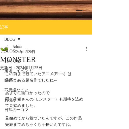
記事
BLOG
Admin
BLOG
2024年1月20日
MONSTER
お知らせ
更新日：
2024年1月25日
施術、イベント
この前まで観ていたアニメ(Pluto）は
見応えある超名作でしたね～
動物さん
不思議なこと
あまりに面白かったので
同じ作者さんの(モンスター）も期待を込め
お出かけ
て見始めました。
日常の一コマ
見始めてから気づいたんですが、この作品
完結までめちゃくちゃ長いんですね。