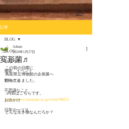
記事
BLOG
Admin
BLOG
2024年1月27日
変形菌♬
お知らせ
この前の日曜に
施術、イベント
鳥取県立博物館の企画展へ
動物さん
行ってきました。
不思議なこと
↓内容はこちらです。
https://www.museum.or.jp/event/96031
お出かけ
日常の一コマ
どんな生き物なんだろか？