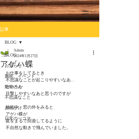
記事
BLOG
Admin
BLOG
2024年1月27日
アゲハ蝶
お知らせ
お仕事をしてるとき
施術、イベント
不思議なことが起こりやすいなあ…
動物さん
というか
目撃しやすいなあと思うのですが
不思議なこと
施術中、窓の外をみると
お出かけ
アゲハ蝶が
日常の一コマ
庭をまるで回遊してるように
不自然な動きで飛んでいました。