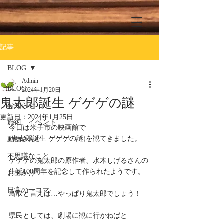
記事
BLOG
Admin
BLOG
2024年1月20日
鬼太郎誕生 ゲゲゲの謎
お知らせ
更新日：
2024年1月25日
施術、イベント
今日は米子市の映画館で
(鬼太郎誕生 ゲゲゲの謎)を観てきました。
動物さん
不思議なこと
ゲゲゲの鬼太郎の原作者、水木しげるさんの
生誕100周年を記念して作られたようです。
お出かけ
日常の一コマ
鳥取と言えば…やっぱり鬼太郎でしょう！
県民としては、劇場に観に行かねばと