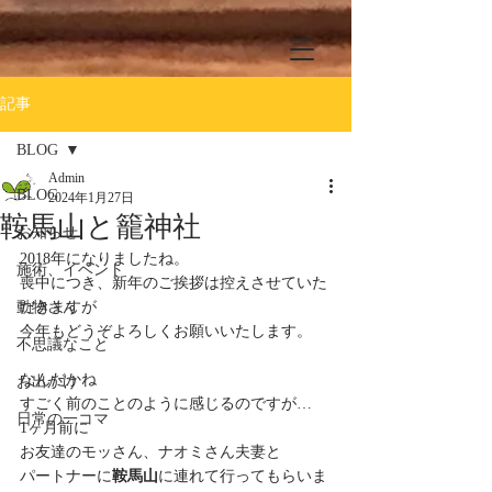
記事
BLOG
Admin
BLOG
2024年1月27日
鞍馬山と籠神社
お知らせ
2018年になりましたね。
施術、イベント
喪中につき、新年のご挨拶は控えさせていた
動物さん
だきますが
今年もどうぞよろしくお願いいたします。
不思議なこと
なんだかね
お出かけ
すごく前のことのように感じるのですが…
日常の一コマ
1ヶ月前に
お友達のモッさん、ナオミさん夫妻と
パートナーに
鞍馬山
に連れて行ってもらいま