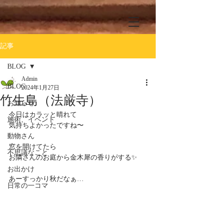
記事
BLOG
Admin
BLOG
2024年1月27日
竹生島（法厳寺）
お知らせ
今日はカラッと晴れて
施術、イベント
気持ちよかったですね〜
動物さん
窓を開けてたら
不思議なこと
お隣さんのお庭から金木犀の香りがする✨
お出かけ
あーすっかり秋だなぁ…
日常の一コマ