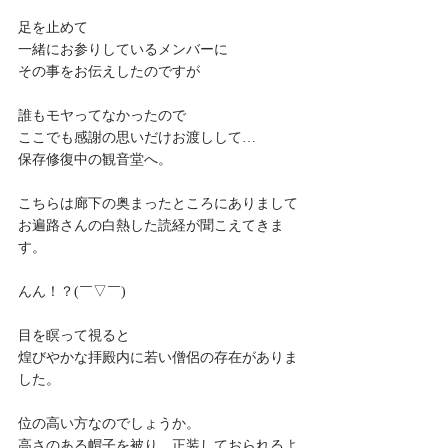
足を止めて
一緒にお参りしているメンバーに
その事をお伝えしたのですが
誰もモヤってなかったので
ここでも感謝の思いだけお渡しして…
保存修復中の観音堂へ。
こちらは廊下の奥まったところにありまして
お遍路さんの白熱した読経が聞こえてきま
す。
んん！？(￣▽￣)
目を瞑って視ると
煌びやかな拝殿内に若い僧侶の存在がありま
した。
位の高い方なのでしょうか。
高さのある帽子を被り、正装しておられるよ