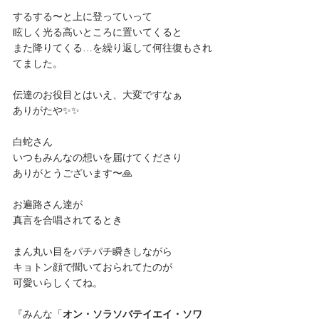
するする〜と上に登っていって
眩しく光る高いところに置いてくると
また降りてくる…を繰り返して何往復もされ
てました。　
伝達のお役目とはいえ、大変ですなぁ
ありがたや✨✨
白蛇さん
いつもみんなの想いを届けてくださり
ありがとうございます〜🙏
お遍路さん達が
真言を合唱されてるとき
まん丸い目をパチパチ瞬きしながら
キョトン顔で聞いておられてたのが
可愛いらしくてね。
『みんな「
オン・ソラソバテイエイ・ソワ