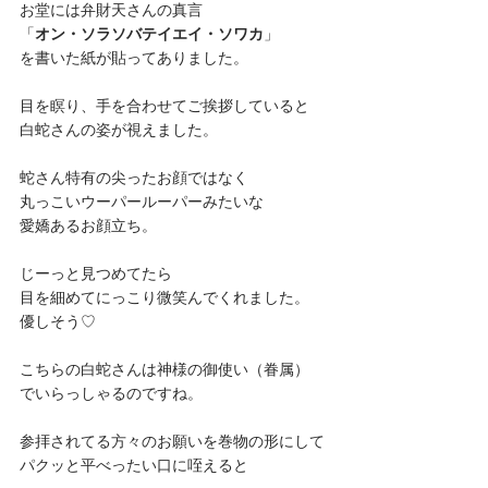
お堂には弁財天さんの真言
「
オン・ソラソバテイエイ・ソワカ
」
を書いた紙が貼ってありました。
目を瞑り、手を合わせてご挨拶していると
白蛇さんの姿が視えました。
蛇さん特有の尖ったお顔ではなく
丸っこいウーパールーパーみたいな
愛嬌あるお顔立ち。
じーっと見つめてたら
目を細めてにっこり微笑んでくれました。
優しそう♡
こちらの白蛇さんは神様の御使い（眷属）
でいらっしゃるのですね。
参拝されてる方々のお願いを巻物の形にして
パクッと平べったい口に咥えると