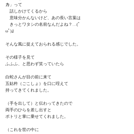
カ
」って
　話しかけてくるから
　意味分かんないけど、あの長い言葉は
　きっとワタシの名前なんだよね？…(ﾟ
ωﾟ)』
そんな風に捉えておられる感じでした。
その様子を見て
ふふふ、と思わず笑っていたら
白蛇さんが目の前に来て
五鈷杵（ごこしょ）を口に咥えて
持ってきてくれました。
（手を出して）と伝わってきたので
両手のひらを差し出すと
ポトリと掌に乗せてくれました。
（これを世の中に