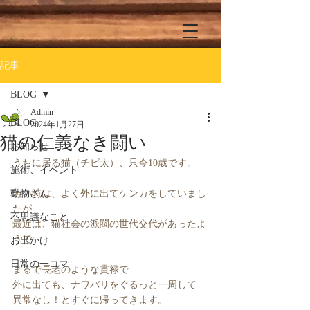
記事
BLOG
Admin
BLOG
2024年1月27日
猫の仁義なき闘い
お知らせ
うちに居る猫（チビ太）、只今10歳です。
施術、イベント
動物さん
若い時は、よく外に出てケンカをしていまし
たが
不思議なこと
最近は、猫社会の派閥の世代交代があったよ
うで
お出かけ
日常の一コマ
まるで長老のような貫禄で
外に出ても、ナワバリをぐるっと一周して
異常なし！とすぐに帰ってきます。