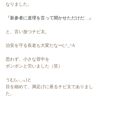
なりました。
『新参者に道理を言って聞かせただけだ…』
と、言い放つチビ太。
治安を守る長老も大変だなー(;^_^A
思わず、小さな背中を
ポンポンと労いました（笑）
うむ(｡-_-｡)と
目を細めて、満足げに座るチビ太でありまし
た。