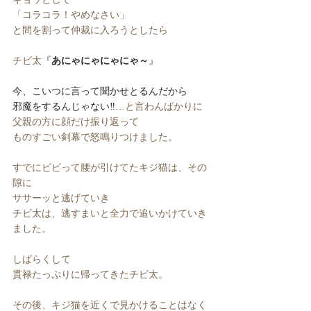
「コラコラ！やめなさい」
と間を割って仲裁に入ろうとしたら
チビ太
『
あにゃにゃにゃにゃ～
』
今、こいつに言って聞かせとるんだから
邪魔をするんじゃない‼︎
…と言わんばかりに
父親の方に顔だけ振り返って
ものすごい剣幕で怒鳴りつけました。
すでにビビって腰が引けてたキジ猫は、その
隙に
ササーッと逃げていき
チビ太は、逃すまいと全力で追いかけていき
ました。
しばらくして
貫禄たっぷりに帰ってきたチビ太。
その後、キジ猫を近くで見かけることはなく