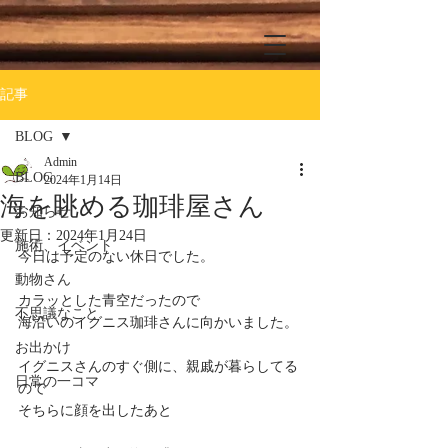
記事
BLOG
Admin
BLOG
2024年1月14日
海を眺める珈琲屋さん
お知らせ
更新日：
2024年1月24日
施術、イベント
今日は予定のない休日でした。
動物さん
カラッとした青空だったので
不思議なこと
海沿いのイグニス珈琲さんに向かいました。
お出かけ
イグニスさんのすぐ側に、親戚が暮らしてる
日常の一コマ
ので
そちらに顔を出したあと