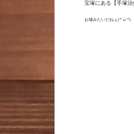
宝塚にある【手塚治
お城みたいだねぇ(*´ω`*)