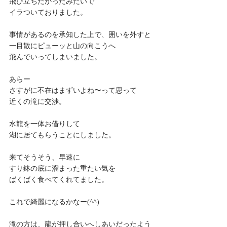
飛び立ちたかったみたいで
イラついておりました。
事情があるのを承知した上で、囲いを外すと
一目散にピューッと山の向こうへ
飛んでいってしまいました。
あらー
さすがに不在はまずいよね〜って思って
近くの滝に交渉。
水龍を一体お借りして
湖に居てもらうことにしました。
来てそうそう、早速に
すり鉢の底に溜まった重たい気を
ばくばく食べてくれてました。
これで綺麗になるかなー(^^)
滝の方は、龍が押し合いへしあいだったよう