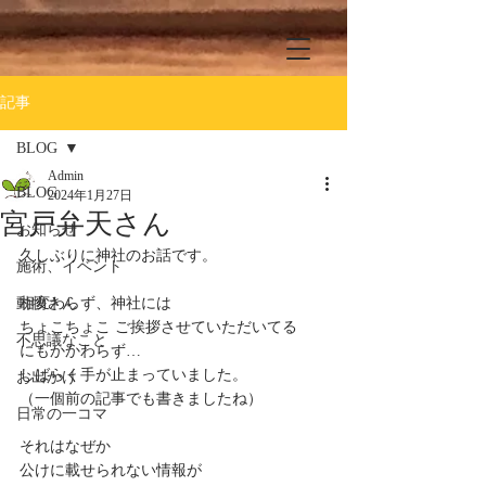
記事
BLOG
Admin
BLOG
2024年1月27日
宮戸弁天さん
お知らせ
久しぶりに神社のお話です。
施術、イベント
動物さん
相変わらず、神社には
ちょこちょこ ご挨拶させていただいてる
不思議なこと
にもかかわらず…
しばらく手が止まっていました。
お出かけ
（一個前の記事でも書きましたね）
日常の一コマ
それはなぜか
公けに載せられない情報が