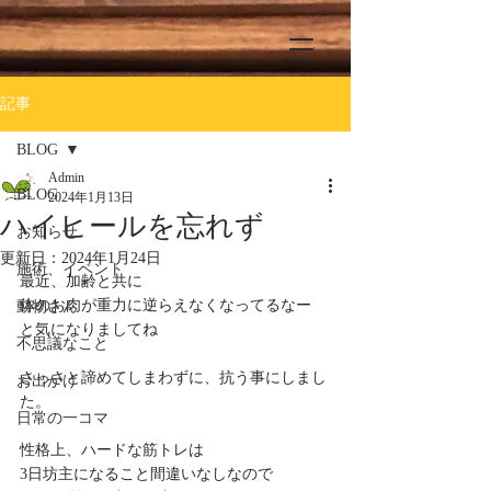
記事
BLOG
Admin
BLOG
2024年1月13日
ハイヒールを忘れず
お知らせ
更新日：
2024年1月24日
施術、イベント
最近、加齢と共に
体のお肉が重力に逆らえなくなってるなー
動物さん
と気になりましてね
不思議なこと
さっさと諦めてしまわずに、抗う事にしまし
お出かけ
た。
日常の一コマ
性格上、ハードな筋トレは
3日坊主になること間違いなしなので