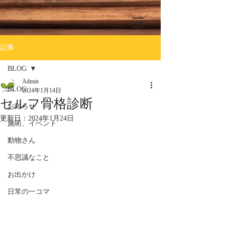
記事
BLOG
Admin
BLOG
2024年1月14日
セルフ骨格診断
お知らせ
更新日：
2024年1月24日
施術、イベント
動物さん
不思議なこと
お出かけ
日常の一コマ