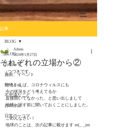
記事
BLOG
Admin
BLOG
2024年1月27日
それぞれの立場から②
お知らせ
↓つづきです。
施術、イベント
動物さん
そういえば、コロナウィルスにも
今の状況をどう考えてるか
不思議なこと
直接聞いてなかった、と思い出しまして
地球と話す前に聞いておくことにしました。
お出かけ
日常の一コマ
ごめんなさい！
地球のことは、次の記事に載せます m(_ _)m