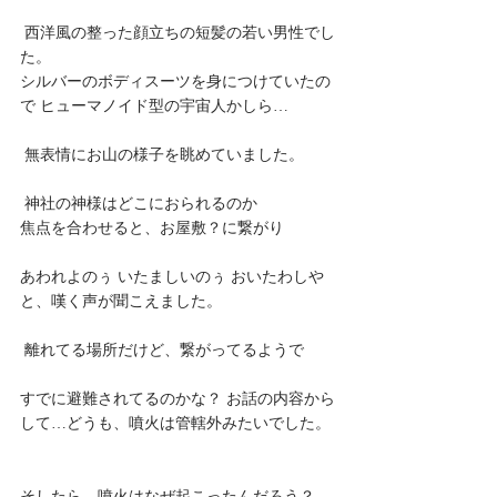
 西洋風の整った顔立ちの短髪の若い男性でし
た。 
シルバーのボディスーツを身につけていたの
で ヒューマノイド型の宇宙人かしら…
 無表情にお山の様子を眺めていました。
 神社の神様はどこにおられるのか
焦点を合わせると、お屋敷？に繋がり 
あわれよのぅ いたましいのぅ おいたわしや 
と、嘆く声が聞こえました。
 離れてる場所だけど、繋がってるようで 
すでに避難されてるのかな？ お話の内容から
して…どうも、噴火は管轄外みたいでした。
そしたら、噴火はなぜ起こったんだろう？