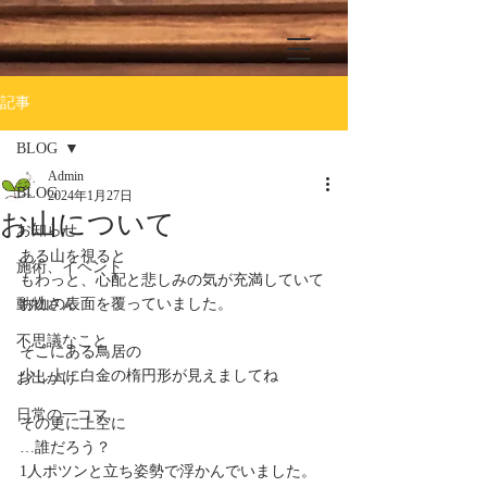
記事
BLOG
Admin
BLOG
2024年1月27日
お山について
お知らせ
ある山を視ると
施術、イベント
もわっと、心配と悲しみの気が充満していて
動物さん
お山の表面を覆っていました。 
不思議なこと
そこにある鳥居の
少し上に白金の楕円形が見えましてね 
お出かけ
日常の一コマ
その更に上空に 
…誰だろう？
1人ポツンと立ち姿勢で浮かんでいました。