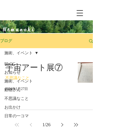
Nemunoki
ブログ
施術、イベント
BLOG
宇宙アート展⑦
お知らせ
不思議なこと
施術、イベント
2024年1月27日
動物さん
不思議なこと
お出かけ
日常の一コマ
1
/
26